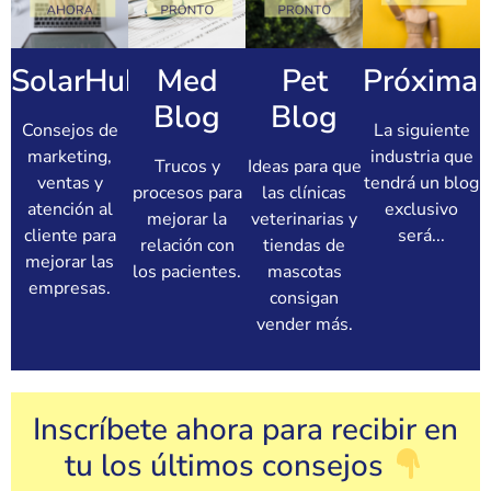
SolarHub
Med
Pet
Próximam
Blog
Blog
Consejos de
La siguiente
marketing,
industria que
Trucos y
Ideas para que
ventas y
tendrá un blog
procesos para
las clínicas
atención al
exclusivo
mejorar la
veterinarias y
cliente para
será...
relación con
tiendas de
mejorar las
los pacientes.
mascotas
empresas.
consigan
vender más.
Inscríbete ahora para recibir en
tu los últimos consejos