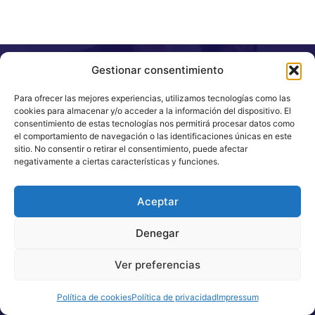
Gestionar consentimiento
Para ofrecer las mejores experiencias, utilizamos tecnologías como las
¿LISTO
cookies para almacenar y/o acceder a la información del dispositivo. El
consentimiento de estas tecnologías nos permitirá procesar datos como
el comportamiento de navegación o las identificaciones únicas en este
PARA
sitio. No consentir o retirar el consentimiento, puede afectar
negativamente a ciertas características y funciones.
GANAR?
Aceptar
Descubre cómo
Denegar
puedes exprimir todo
Ver preferencias
el valor de HubSpot
Política de cookies
Política de privacidad
Impressum
de una forma rápida