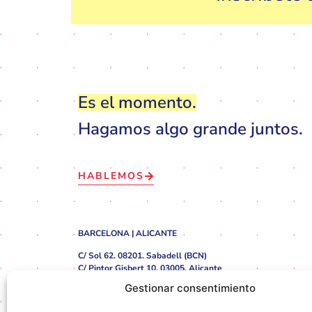
Es el momento.
Hagamos algo grande juntos.
HABLEMOS
BARCELONA | ALICANTE
C/ Sol 62. 08201. Sabadell (BCN)
C/ Pintor Gisbert 10. 03005. Alicante
Gestionar consentimiento
hola@leadin.com
✆ +34 932 20 94 90