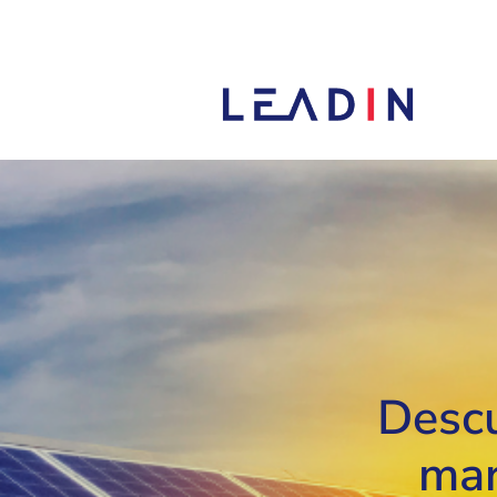
Descu
mar