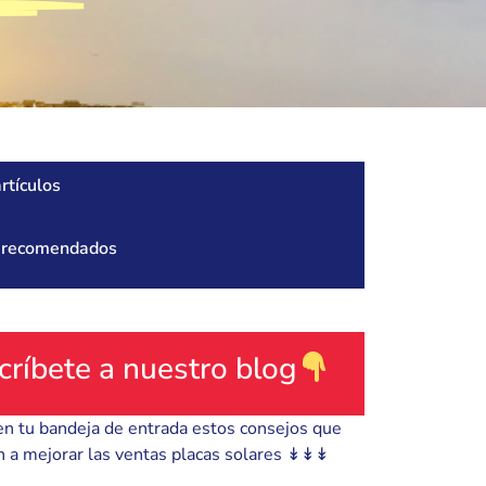
rtículos
s recomendados
críbete a nuestro blog
en tu bandeja de entrada estos consejos que
 a mejorar las ventas placas solares ↡↡↡