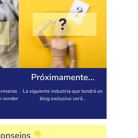
Próximamente...
erinarias
La siguiente industria que tendrá un
n vender
blog exclusivo será...
 consejos